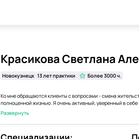
Красикова Светлана Ал
Новокузнецк
13 лет практики
Более 3000 ч.
Ко мне обращаются клиенты с вопросами - смена жительст
полноценной жизнью. Я очень активный, уверенный в себе
своём дачном участке овощи и цветы. 25 лет занимаюсь 
Развернуть
качества. Если мной задана цель, я её обязательно добью
также методики и инструменты ритмометода.
Специализации:
П