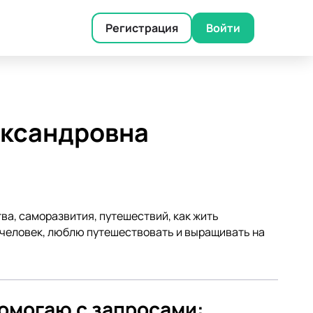
Регистрация
Войти
ександровна
ва, саморазвития, путешествий, как жить
 человек, люблю путешествовать и выращивать на
саморазвитием. Имею лидерские и организационные
сь. В этом мне помогает внутренний стержень, а
омогаю с запросами: