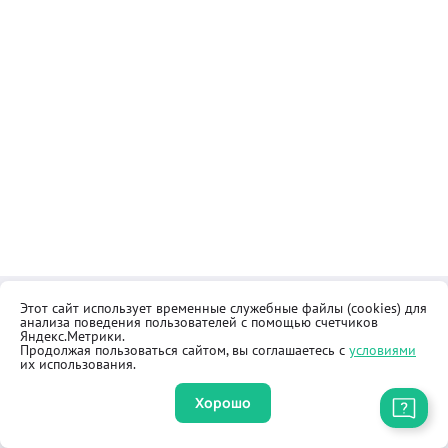
Этот сайт использует временные служебные файлы (cookies) для
Контакты
Общественная приёмная
анализа поведения пользователей с помощью счетчиков
Реквизиты
Правила продажи товаров
Яндекс.Метрики.
Продолжая пользоваться сайтом, вы соглашаетесь с
условиями
Как купить
Оферта
их использования.
Хорошо
Приложение