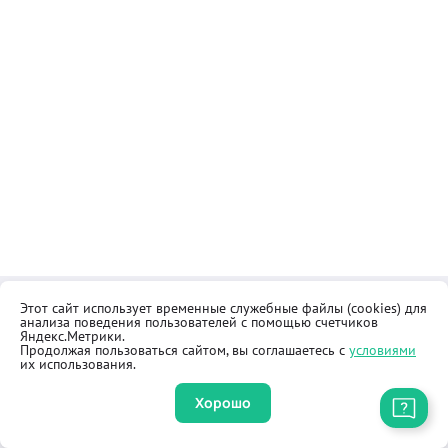
Этот сайт использует временные служебные файлы (cookies) для
Контакты
Общественная приёмная
анализа поведения пользователей с помощью счетчиков
Реквизиты
Правила продажи товаров
Яндекс.Метрики.
Продолжая пользоваться сайтом, вы соглашаетесь с
условиями
Как купить
Оферта
их использования.
Хорошо
Приложение