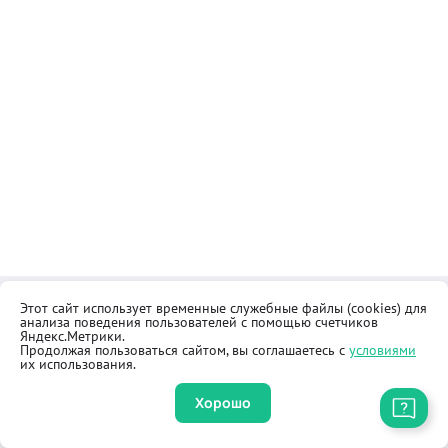
Этот сайт использует временные служебные файлы (cookies) для
Контакты
Общественная приёмная
анализа поведения пользователей с помощью счетчиков
Реквизиты
Правила продажи товаров
Яндекс.Метрики.
Продолжая пользоваться сайтом, вы соглашаетесь с
условиями
Как купить
Оферта
их использования.
Хорошо
Приложение