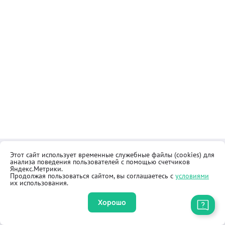
Этот сайт использует временные служебные файлы (cookies) для
Контакты
Общественная приёмная
анализа поведения пользователей с помощью счетчиков
Реквизиты
Правила продажи товаров
Яндекс.Метрики.
Продолжая пользоваться сайтом, вы соглашаетесь с
условиями
Как купить
Оферта
их использования.
Хорошо
Приложение