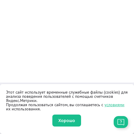
Этот сайт использует временные служебные файлы (cookies) для
Контакты
Общественная приёмная
анализа поведения пользователей с помощью счетчиков
Реквизиты
Правила продажи товаров
Яндекс.Метрики.
Продолжая пользоваться сайтом, вы соглашаетесь с
условиями
Как купить
Оферта
их использования.
Хорошо
Приложение