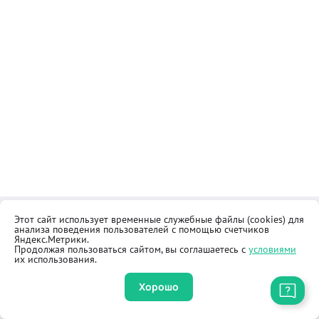
Этот сайт использует временные служебные файлы (cookies) для
Контакты
Общественная приёмная
анализа поведения пользователей с помощью счетчиков
Реквизиты
Правила продажи товаров
Яндекс.Метрики.
Продолжая пользоваться сайтом, вы соглашаетесь с
условиями
Как купить
Оферта
их использования.
Хорошо
Приложение