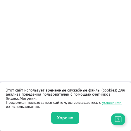
Этот сайт использует временные служебные файлы (cookies) для
Контакты
Общественная приёмная
анализа поведения пользователей с помощью счетчиков
Реквизиты
Правила продажи товаров
Яндекс.Метрики.
Продолжая пользоваться сайтом, вы соглашаетесь с
условиями
Как купить
Оферта
их использования.
Хорошо
Приложение