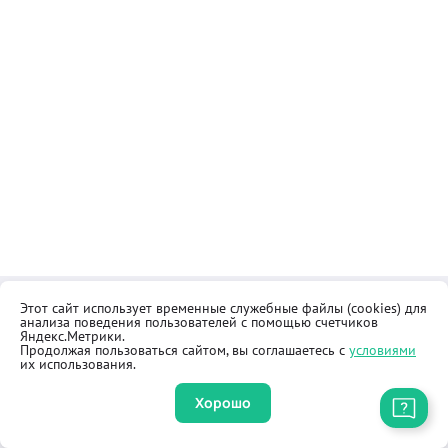
Этот сайт использует временные служебные файлы (cookies) для
Контакты
Общественная приёмная
анализа поведения пользователей с помощью счетчиков
Реквизиты
Правила продажи товаров
Яндекс.Метрики.
Продолжая пользоваться сайтом, вы соглашаетесь с
условиями
Как купить
Оферта
их использования.
Хорошо
Приложение