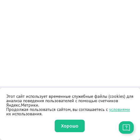
Этот сайт использует временные служебные файлы (cookies) для
Контакты
Общественная приёмная
анализа поведения пользователей с помощью счетчиков
Реквизиты
Правила продажи товаров
Яндекс.Метрики.
Продолжая пользоваться сайтом, вы соглашаетесь с
условиями
Как купить
Оферта
их использования.
Хорошо
Приложение