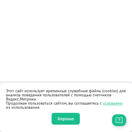
Этот сайт использует временные служебные файлы (cookies) для
Контакты
Общественная приёмная
анализа поведения пользователей с помощью счетчиков
Реквизиты
Правила продажи товаров
Яндекс.Метрики.
Продолжая пользоваться сайтом, вы соглашаетесь с
условиями
Как купить
Оферта
их использования.
Хорошо
Приложение