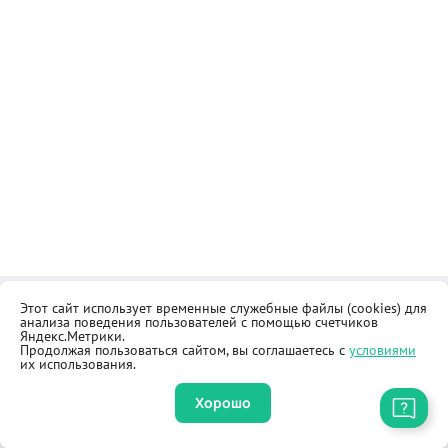
Этот сайт использует временные служебные файлы (cookies) для
Контакты
Общественная приёмная
анализа поведения пользователей с помощью счетчиков
Реквизиты
Правила продажи товаров
Яндекс.Метрики.
Продолжая пользоваться сайтом, вы соглашаетесь с
условиями
Как купить
Оферта
их использования.
Хорошо
Приложение