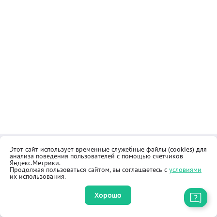
Этот сайт использует временные служебные файлы (cookies) для
Контакты
Общественная приёмная
анализа поведения пользователей с помощью счетчиков
Реквизиты
Правила продажи товаров
Яндекс.Метрики.
Продолжая пользоваться сайтом, вы соглашаетесь с
условиями
Как купить
Оферта
их использования.
Хорошо
Приложение