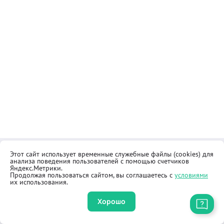
Этот сайт использует временные служебные файлы (cookies) для
Контакты
Общественная приёмная
анализа поведения пользователей с помощью счетчиков
Реквизиты
Правила продажи товаров
Яндекс.Метрики.
Продолжая пользоваться сайтом, вы соглашаетесь с
условиями
Как купить
Оферта
их использования.
Хорошо
Приложение