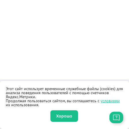
Этот сайт использует временные служебные файлы (cookies) для
Контакты
Общественная приёмная
анализа поведения пользователей с помощью счетчиков
Реквизиты
Правила продажи товаров
Яндекс.Метрики.
Продолжая пользоваться сайтом, вы соглашаетесь с
условиями
Как купить
Оферта
их использования.
Хорошо
Приложение