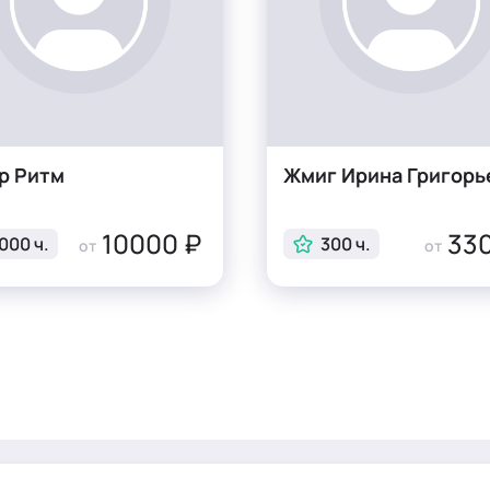
р Ритм
Жмиг Ирина Григорь
10000 ₽
330
000 ч.
300 ч.
от
от