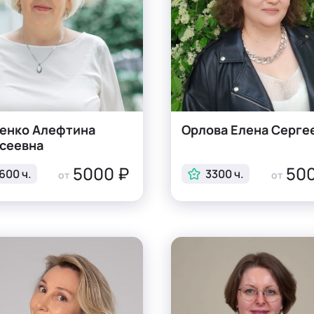
енко Алефтина
Орлова Елена Серге
сеевна
5000 ₽
500
600 ч.
3300 ч.
от
от