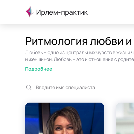
Ирлем-практик
Ритмология любви и
Любовь – одно из центральных чувств в жизни 
и женщиной. Любовь – это и отношения с родите
коллективе тоже строятся на любви и взаимопон
Подробнее
его жизнь наполняется уверенностью, радостью
приносят желаемые результаты.
Но если проблемы в данном направлении доста
выявленные нюансы с психологом, чтобы оконч
в жизни.