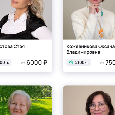
стова Стэя
Кожевникова Оксана
Владимировна
6000 ₽
750
00 ч.
2100 ч.
от
от