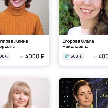
ппова Жанна
Егорова Ольга
оровна
Николаевна
4000 ₽
400
00 ч.
600 ч.
от
от