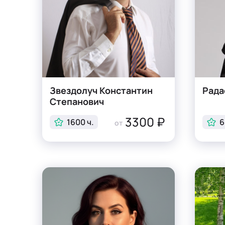
Звездолуч Константин
Рада
Степанович
3300 ₽
1600 ч.
6
от