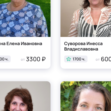
на Елена Ивановна
Суворова Инесса
Владиславовна
3300 ₽
600
00 ч.
1700 ч.
от
от