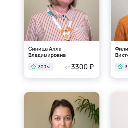
Синица Алла
Фили
Владимировна
Викт
3300 ₽
300 ч.
3
от