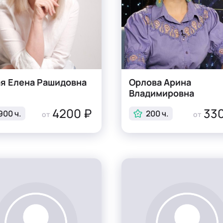
я Елена Рашидовна
Орлова Арина
Владимировна
4200 ₽
330
900 ч.
200 ч.
от
от