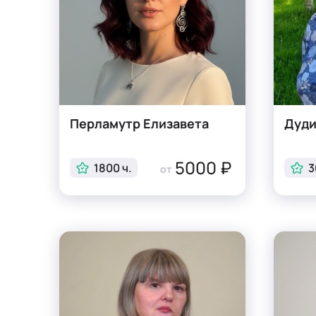
Перламутр Елизавета
Дуди
5000 ₽
1800 ч.
3
от