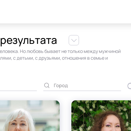
 результата
человека. Но любовь бывает не только между мужчиной
лями, с детьми, с друзьями, отношения в семье и
имании. Когда с любовью у человека всё в порядке,
 от проживания каждого дня, а его действия и проекты
точно серьёзные, клиент может проработать
ательно растворить последствия негативных событий