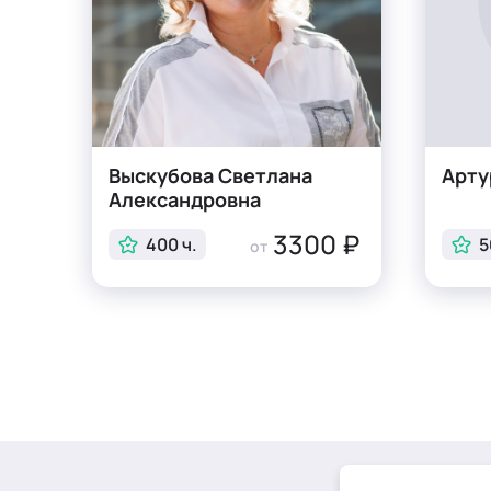
Выскубова Светлана
Арту
Александровна
3300 ₽
400 ч.
5
от