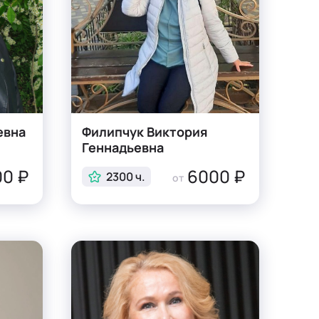
евна
Филипчук Виктория
Геннадьевна
0 ₽
6000 ₽
2300 ч.
от