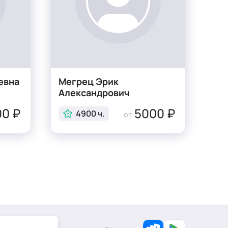
евна
Мегрец Эрик
Александрович
0 ₽
5000 ₽
4900 ч.
от